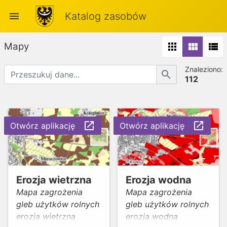
menu
Katalog zasobów
Mapy
apps
view_module
view_list
Znaleziono:
search
112
launch
launch
Otwórz aplikację
Otwórz aplikację
Erozja wietrzna
Erozja wodna
Mapa zagrożenia
Mapa zagrożenia
gleb użytków rolnych
gleb użytków rolnych
erozją wietrzną
erozją wodną