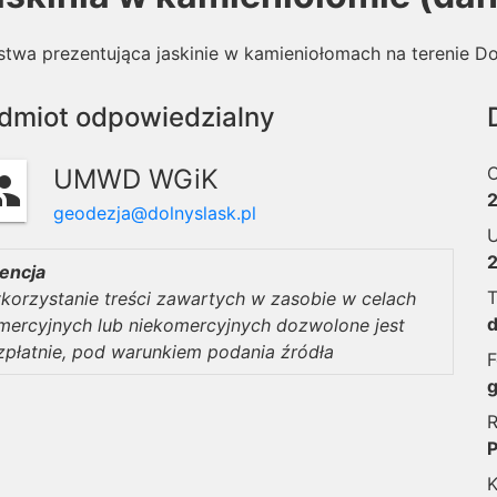
twa prezentująca jaskinie w kamieniołomach na terenie Do
dmiot odpowiedzialny
O
UMWD WGiK
oup
2
geodezja@dolnyslask.pl
U
2
cencja
T
korzystanie treści zawartych w zasobie w celach
mercyjnych lub niekomercyjnych dozwolone jest
zpłatnie, pod warunkiem podania źródła
F
g
R
K