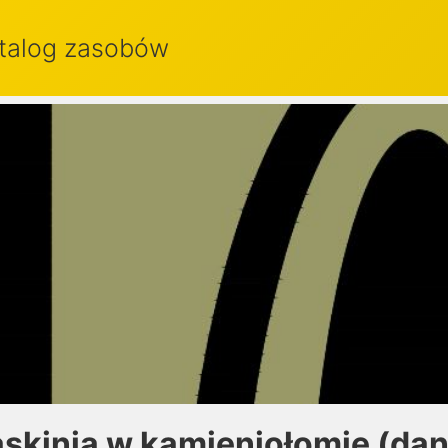
talog zasobów
askinia w kamieniołomie (dan