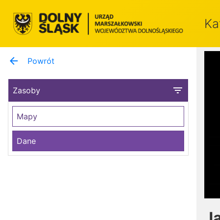
Ka
arrow_back
Powrót
filter_list
Zasoby
Mapy
Dane
J