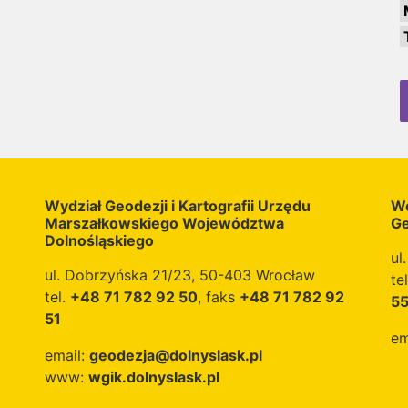
Wydział Geodezji i Kartografii Urzędu
Wo
Marszałkowskiego Województwa
Ge
Dolnośląskiego
ul
ul. Dobrzyńska 21/23, 50-403 Wrocław
te
tel.
+48 71 782 92 50
, faks
+48 71 782 92
5
51
em
email:
geodezja@dolnyslask.pl
www:
wgik.dolnyslask.pl