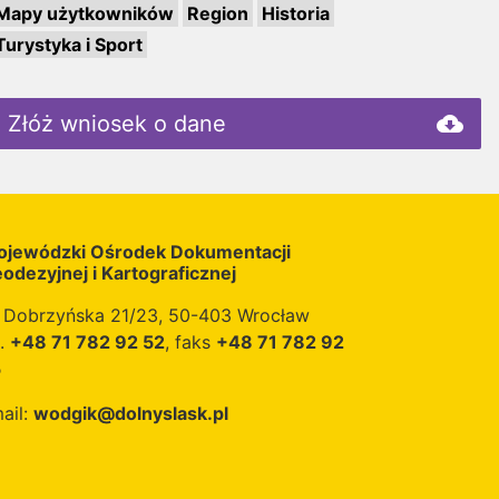
Mapy użytkowników
Region
Historia
Turystyka i Sport
Złóż wniosek o dane
cloud_download
jewódzki Ośrodek Dokumentacji
odezyjnej i Kartograficznej
. Dobrzyńska 21/23, 50-403 Wrocław
l.
+48 71 782 92 52
, faks
+48 71 782 92
5
ail:
wodgik@dolnyslask.pl