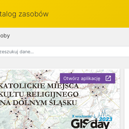
talog zasobów
soby
launch
Otwórz aplikację