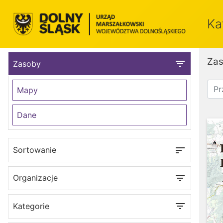
Ka
Za
filter_list
Zasoby
Mapy
Dane
sort
Sortowanie
filter_list
Organizacje
filter_list
Kategorie