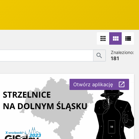
apps
view_module
view_list
Znaleziono:
search
181
launch
Otwórz aplikację