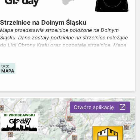
Strzelnice na Dolnym Śląsku
Mapa przedstawia strzelnice położone na Dolnym
Śląsku. Dane zostały podzielne na strzelnice należące
do Ligi Obrony Kraju oraz pozostałe strzelnice. Mapa
zdobyła I miejsce w ramach konkursu „Wmapuj się w
Geoportal Dolny Śląsk" organizowanego z okazji
typ:
obchodów GISDay2023. Autorem mapy jest Pani
MAPA
Alicja Chmiel. Aktualność danych: maj 2024
launch
Otwórz aplikację