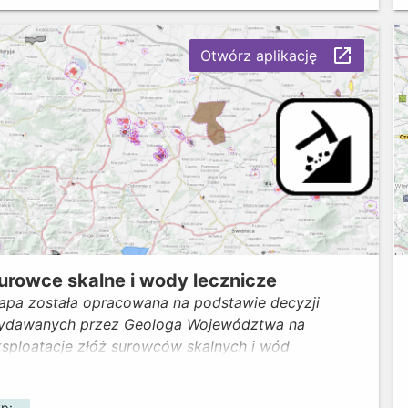
ąska.
launch
Otwórz aplikację
urowce skalne i wody lecznicze
apa została opracowana na podstawie decyzji
ydawanych przez Geologa Województwa na
ksploatacje złóż surowców skalnych i wód
czniczych. Mapa zawiera część graficzną z
ykreślonymi obszarami i terenami górniczymi oraz
yp: