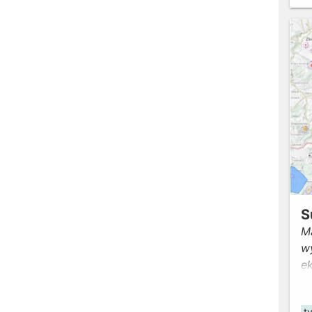
Śl
S
M
w
e
le
w
t