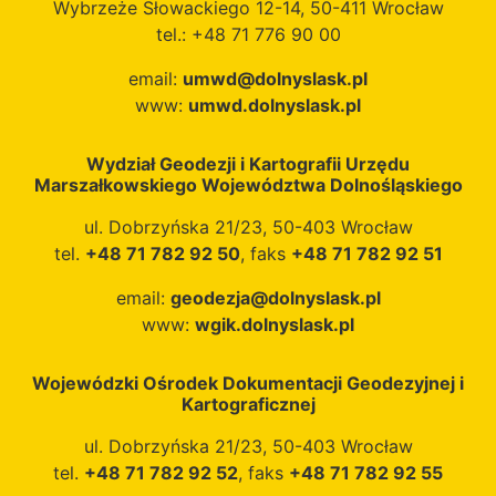
Wybrzeże Słowackiego 12-14, 50-411 Wrocław
tel.: +48 71 776 90 00
email:
umwd@dolnyslask.pl
www:
umwd.dolnyslask.pl
Wydział Geodezji i Kartografii Urzędu
Marszałkowskiego Województwa Dolnośląskiego
ul. Dobrzyńska 21/23, 50-403 Wrocław
tel.
+48 71 782 92 50
, faks
+48 71 782 92 51
email:
geodezja@dolnyslask.pl
www:
wgik.dolnyslask.pl
Wojewódzki Ośrodek Dokumentacji Geodezyjnej i
Kartograficznej
ul. Dobrzyńska 21/23, 50-403 Wrocław
tel.
+48 71 782 92 52
, faks
+48 71 782 92 55