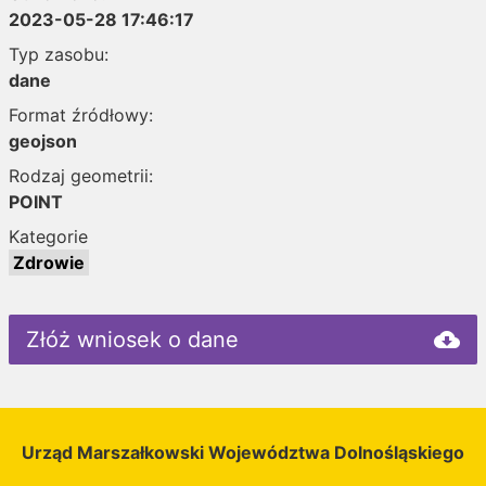
2023-05-28 17:46:17
Typ zasobu:
dane
Format źródłowy:
geojson
Rodzaj geometrii:
POINT
Kategorie
Zdrowie
Złóż wniosek o dane
cloud_download
Urząd Marszałkowski Województwa Dolnośląskiego