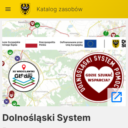
menu
Katalog zasobów
launch
Dolnośląski System