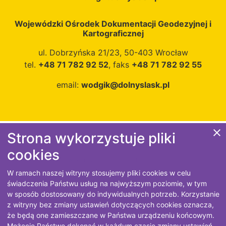
Wojewódzki Ośrodek Dokumentacji Geodezyjnej i
Kartograficznej
ul. Dobrzyńska 21/23, 50-403 Wrocław
tel.
+48 71 782 92 52
, faks
+48 71 782 92 55
email:
wodgik@dolnyslask.pl
close
Strona wykorzystuje pliki
Polityka prywatności
cookies
Projekt i wykonanie
GeoTechnologies Sp. z o.o.
W ramach naszej witryny stosujemy pliki cookies w celu
świadczenia Państwu usług na najwyższym poziomie, w tym
w sposób dostosowany do indywidualnych potrzeb. Korzystanie
z witryny bez zmiany ustawień dotyczących cookies oznacza,
że będą one zamieszczane w Państwa urządzeniu końcowym.
Możecie Państwo dokonać w każdym czasie zmiany ustawień