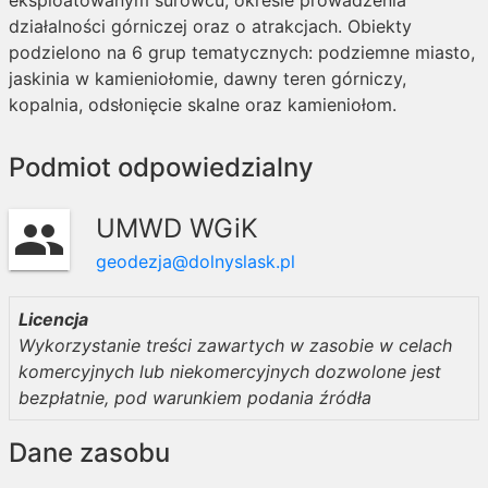
eksploatowanym surowcu, okresie prowadzenia
działalności górniczej oraz o atrakcjach. Obiekty
podzielono na 6 grup tematycznych: podziemne miasto,
jaskinia w kamieniołomie, dawny teren górniczy,
kopalnia, odsłonięcie skalne oraz kamieniołom.
Podmiot odpowiedzialny
UMWD WGiK
group
geodezja@dolnyslask.pl
Licencja
Wykorzystanie treści zawartych w zasobie w celach
komercyjnych lub niekomercyjnych dozwolone jest
bezpłatnie, pod warunkiem podania źródła
Dane zasobu