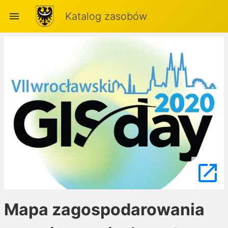
menu
Katalog zasobów
launch
Mapa zagospodarowania