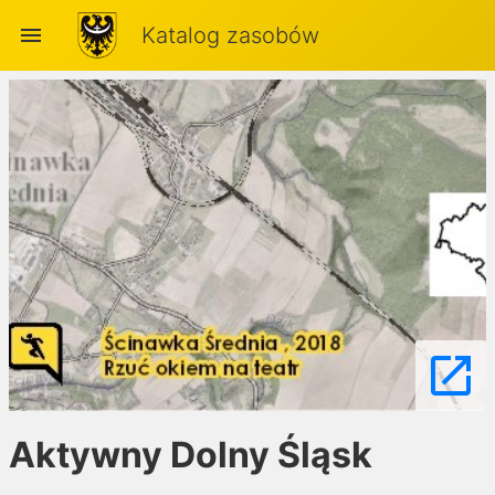
menu
Katalog zasobów
launch
Aktywny Dolny Śląsk