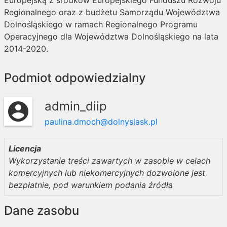
Europejską z środków Europejskiego Funduszu Rozwoju
Regionalnego oraz z budżetu Samorządu Województwa
Dolnośląskiego w ramach Regionalnego Programu
Operacyjnego dla Województwa Dolnośląskiego na lata
2014-2020.
Podmiot odpowiedzialny
admin_diip
account_circle
paulina.dmoch@dolnyslask.pl
Licencja
Wykorzystanie treści zawartych w zasobie w celach
komercyjnych lub niekomercyjnych dozwolone jest
bezpłatnie, pod warunkiem podania źródła
Dane zasobu