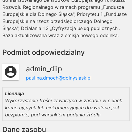
dofinansowanego ze środków Europejskiego Funduszu
Rozwoju Regionalnego w ramach programu „Fundusze
Europejskie dla Dolnego Śląska", Priorytetu 1 „Fundusze
Europejskie na rzecz przedsiębiorczego Dolnego
Śląska", Działania 1.3 „Cyfryzacja usług publicznych".
Baza aktualizowana wraz z emisją nowego odcinka.
Podmiot odpowiedzialny
admin_diip
account_circle
paulina.dmoch@dolnyslask.pl
Licencja
Wykorzystanie treści zawartych w zasobie w celach
komercyjnych lub niekomercyjnych dozwolone jest
bezpłatnie, pod warunkiem podania źródła
Dane zasobu