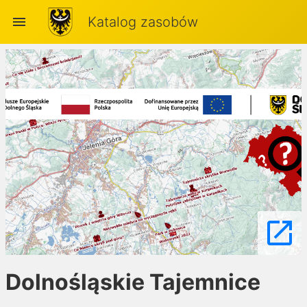
menu
Katalog zasobów
launch
Dolnośląskie Tajemnice