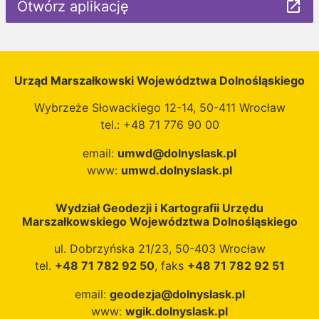
Otwórz aplikację
launch
Urząd Marszałkowski Województwa Dolnośląskiego
Wybrzeże Słowackiego 12-14, 50-411 Wrocław
tel.: +48 71 776 90 00
email:
umwd@dolnyslask.pl
www:
umwd.dolnyslask.pl
Wydział Geodezji i Kartografii Urzędu
Marszałkowskiego Województwa Dolnośląskiego
ul. Dobrzyńska 21/23, 50-403 Wrocław
tel.
+48 71 782 92 50
, faks
+48 71 782 92 51
email:
geodezja@dolnyslask.pl
www:
wgik.dolnyslask.pl