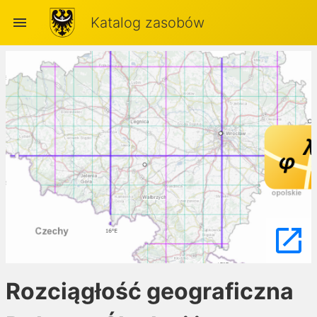
menu
Katalog zasobów
launch
Rozciągłość geograficzna