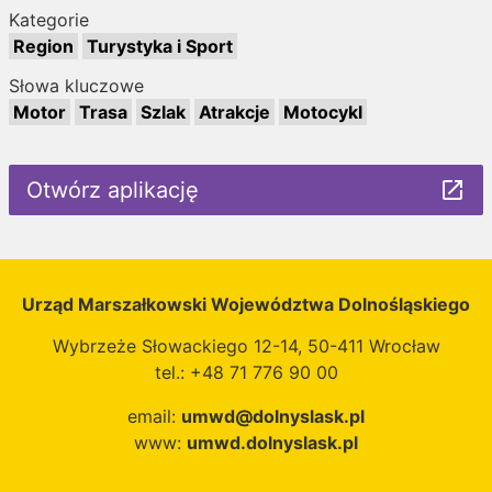
Kategorie
Region
Turystyka i Sport
Słowa kluczowe
Motor
Trasa
Szlak
Atrakcje
Motocykl
Otwórz aplikację
launch
Urząd Marszałkowski Województwa Dolnośląskiego
Wybrzeże Słowackiego 12-14, 50-411 Wrocław
tel.: +48 71 776 90 00
email:
umwd@dolnyslask.pl
www:
umwd.dolnyslask.pl