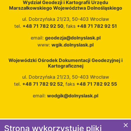
Wydział Geodezji i Kartografii Urzędu
Marszałkowskiego Województwa Dolnośląskiego
ul. Dobrzyńska 21/23, 50-403 Wrocław
tel.
+48 71 782 92 50
, faks
+48 71 782 92 51
email:
geodezja@dolnyslask.pl
www:
wgik.dolnyslask.pl
Wojewódzki Ośrodek Dokumentacji Geodezyjnej i
Kartograficznej
ul. Dobrzyńska 21/23, 50-403 Wrocław
tel.
+48 71 782 92 52
, faks
+48 71 782 92 55
email:
wodgik@dolnyslask.pl
close
Strona wykorzystuje pliki
Polityka prywatności