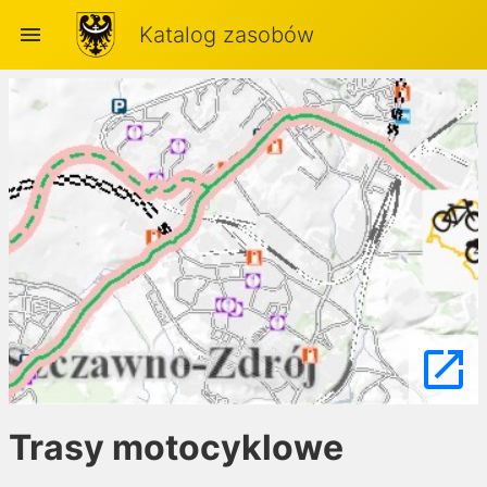
menu
Katalog zasobów
launch
Trasy motocyklowe