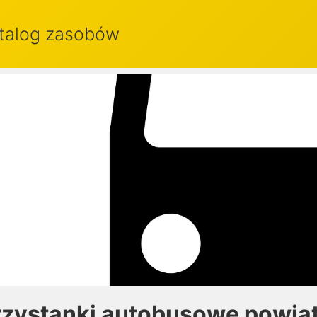
talog zasobów
rzystanki autobusowe powiat