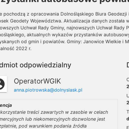
e pochodzą z opracowania Dolnośląskiego Biura Geodezji
osek Geodety Województwa. Aktualizacja danych została 
nowszych Uchwał Rady Gminy, najnowszych Uchwał Rady P
nośląskiego, aktualnych wykazów przystanków autobusow
skanych od gmin i powiatów. Gminy: Janowice Wielkie i M
alność 2022 r.
dmiot odpowiedzialny
O
OperatorWGIK
circle
anna.piotrowska@dolnyslask.pl
U
cencja
T
korzystanie treści zawartych w zasobie w celach
mercyjnych lub niekomercyjnych dozwolone jest
zpłatnie, pod warunkiem podania źródła
F