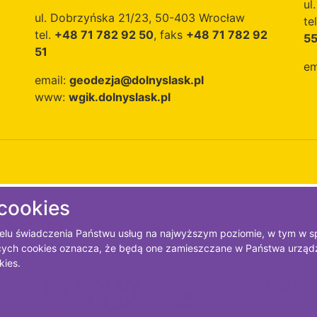
ul
ul. Dobrzyńska 21/23, 50-403 Wrocław
te
tel.
+48 71 782 92 50
, faks
+48 71 782 92
5
51
em
email:
geodezja@dolnyslask.pl
www:
wgik.dolnyslask.pl
 cookies
 celu świadczenia Państwu usług na najwyższym poziomie, w tym w 
zących cookies oznacza, że będą one zamieszczane w Państwa urz
kies.