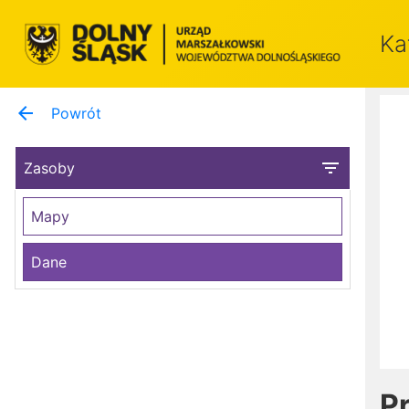
Ka
arrow_back
Powrót
filter_list
Zasoby
Mapy
Dane
P