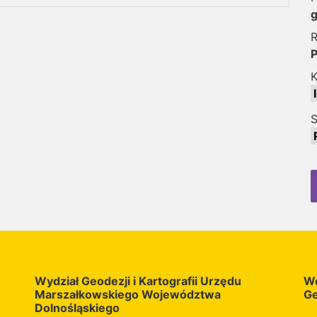
g
R
K
S
Wydział Geodezji i Kartografii Urzędu
Wo
Marszałkowskiego Województwa
Ge
Dolnośląskiego