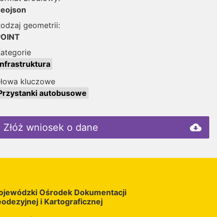
eojson
odzaj geometrii:
POINT
ategorie
Infrastruktura
łowa kluczowe
Przystanki autobusowe
Złóż wniosek o dane
cloud_download
jewódzki Ośrodek Dokumentacji
odezyjnej i Kartograficznej