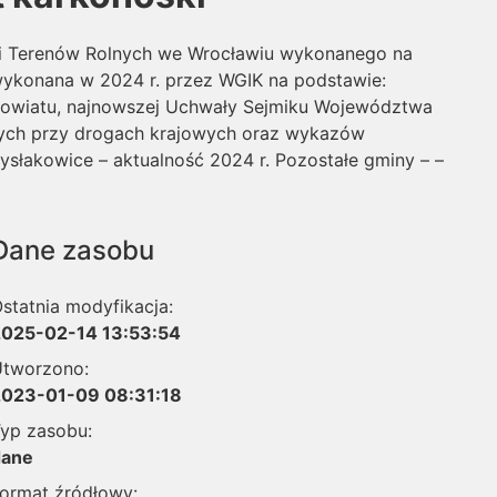
 i Terenów Rolnych we Wrocławiu wykonanego na
wykonana w 2024 r. przez WGIK na podstawie:
owiatu, najnowszej Uchwały Sejmiku Województwa
ych przy drogach krajowych oraz wykazów
ysłakowice – aktualność 2024 r. Pozostałe gminy – –
Dane zasobu
statnia modyfikacja:
2025-02-14 13:53:54
tworzono:
2023-01-09 08:31:18
yp zasobu:
dane
ormat źródłowy: