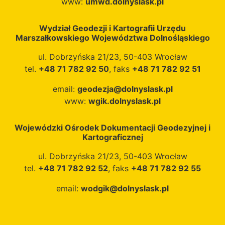
www:
umwd.dolnyslask.pl
Wydział Geodezji i Kartografii Urzędu
Marszałkowskiego Województwa Dolnośląskiego
ul. Dobrzyńska 21/23, 50-403 Wrocław
tel.
+48 71 782 92 50
, faks
+48 71 782 92 51
email:
geodezja@dolnyslask.pl
www:
wgik.dolnyslask.pl
Wojewódzki Ośrodek Dokumentacji Geodezyjnej i
Kartograficznej
ul. Dobrzyńska 21/23, 50-403 Wrocław
tel.
+48 71 782 92 52
, faks
+48 71 782 92 55
email:
wodgik@dolnyslask.pl