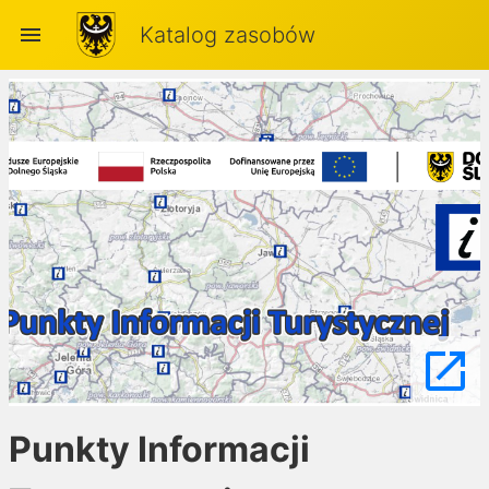
menu
Katalog zasobów
launch
Punkty Informacji