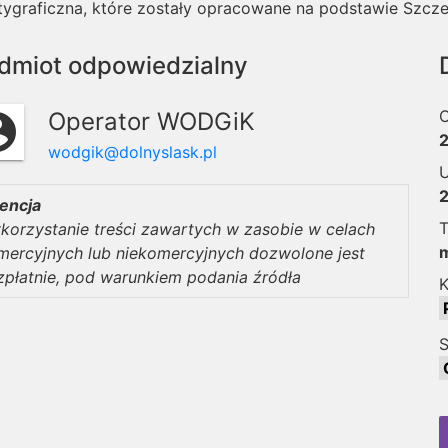
atygraficzna, które zostały opracowane na podstawie Szcz
dmiot odpowiedzialny
O
Operator WODGiK
circle
2
wodgik@dolnyslask.pl
U
2
cencja
T
korzystanie treści zawartych w zasobie w celach
mercyjnych lub niekomercyjnych dozwolone jest
zpłatnie, pod warunkiem podania źródła
K
S