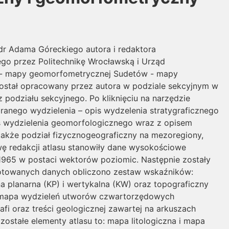
r Adama Góreckiego autora i redaktora
go przez Politechnikę Wrocławską i Urząd
: - mapy geomorfometrycznej Sudetów - mapy
 został opracowany przez autora w podziale sekcyjnym w
podziału sekcyjnego. Po kliknięciu na narzędzie
branego wydzielenia – opis wydzelenia stratygraficznego
pis wydzielenia geomorfologicznego wraz z opisem
kże podział fizycznogeograficzny na mezoregiony,
wę redakcji atlasu stanowiły dane wysokościowe
1965 w postaci wektorów poziomic. Następnie zostały
ygotowanych danych obliczono zestaw wskaźników:
a planarna (KP) i wertykalna (KW) oraz topograficzny
eż mapa wydzieleń utworów czwartorzędowych
fi oraz treści geologicznej zawartej na arkuszach
ostałe elementy atlasu to: mapa litologiczna i mapa