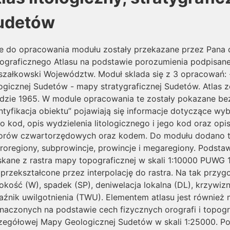
udetów
e do opracowania modułu zostały przekazane przez Pana d
tograficznego Atlasu na podstawie porozumienia podpisane
szałkowski Województw. Moduł sklada się z 3 opracowań
logicznej Sudetów - mapy stratygraficznej Sudetów. Atlas
dzie 1965. W module opracowania te zostały pokazane bez 
ntyfikacja obiektu” pojawiają się informacje dotyczące wy
go kod, opis wydzielenia litologicznego i jego kod oraz o
orów czwartorzędowych oraz kodem. Do modułu dodano ta
roregiony, subprowincje, prowincje i megaregiony. Podsta
skane z rastra mapy topograficznej w skali 1:10000 PUWG 
 przekształcone przez interpolację do rastra. Na tak prz
kość (W), spadek (SP), deniwelacja lokalna (DL), krzywizn
aźnik uwilgotnienia (TWU). Elementem atlasu jest równi
aczonych na podstawie cech fizycznych orografi i topogra
zegółowej Mapy Geologicznej Sudetów w skali 1:25000. Poz