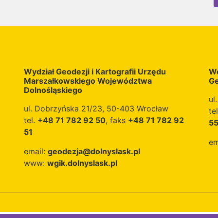
Wydział Geodezji i Kartografii Urzędu
Wo
Marszałkowskiego Województwa
Ge
Dolnośląskiego
ul
ul. Dobrzyńska 21/23, 50-403 Wrocław
te
tel.
+48 71 782 92 50
, faks
+48 71 782 92
5
51
em
email:
geodezja@dolnyslask.pl
www:
wgik.dolnyslask.pl