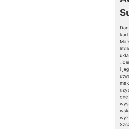
S
Dan
kar
Mar
lito
ukła
„ide
i je
utw
mak
uzy
one
wyso
wsk
wyzn
Szc