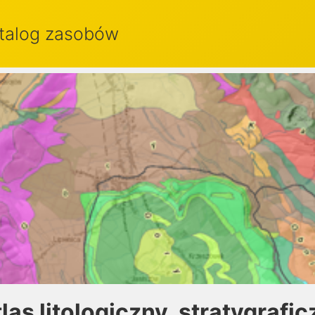
talog zasobów
las litologiczny, stratygraf