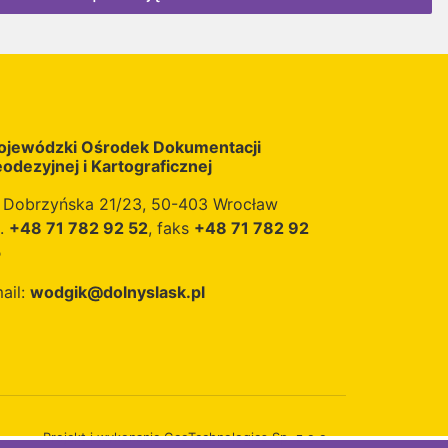
jewódzki Ośrodek Dokumentacji
odezyjnej i Kartograficznej
. Dobrzyńska 21/23, 50-403 Wrocław
l.
+48 71 782 92 52
, faks
+48 71 782 92
5
ail:
wodgik@dolnyslask.pl
Projekt i wykonanie
GeoTechnologies Sp. z o.o.