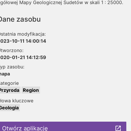
egółowej Mapy Geologicznej Sudetów w skali 1 : 25000.
Dane zasobu
statnia modyfikacja:
023-10-11 14:00:14
tworzono:
020-01-21 14:12:59
yp zasobu:
mapa
ategorie
Przyroda
Region
łowa kluczowe
Geologia
Otwórz aplikację
launch