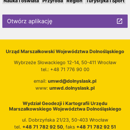
Nauka i oświata
Przyroda
Region
Turystyka i Sport
Otwórz aplikację
launch
Urząd Marszałkowski Województwa Dolnośląskiego
Wybrzeże Słowackiego 12-14, 50-411 Wrocław
tel.: +48 71 776 90 00
email:
umwd@dolnyslask.pl
www:
umwd.dolnyslask.pl
Wydział Geodezji i Kartografii Urzędu
Marszałkowskiego Województwa Dolnośląskiego
ul. Dobrzyńska 21/23, 50-403 Wrocław
tel.
+48 71 782 92 50
, faks
+48 71 782 92 51