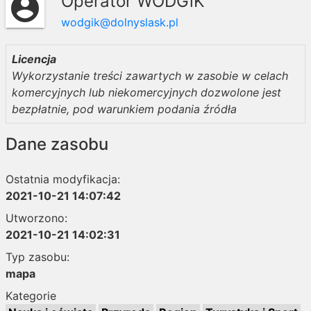
Operator WODGiK
account_circle
wodgik@dolnyslask.pl
Licencja
Wykorzystanie treści zawartych w zasobie w celach
komercyjnych lub niekomercyjnych dozwolone jest
bezpłatnie, pod warunkiem podania źródła
Dane zasobu
Ostatnia modyfikacja:
2021-10-21 14:07:42
Utworzono:
2021-10-21 14:02:31
Typ zasobu:
mapa
Kategorie