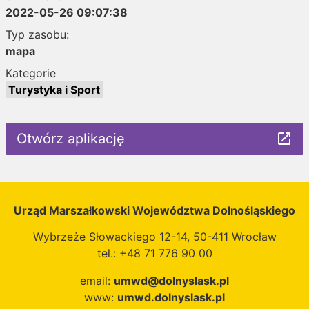
2022-05-26 09:07:38
Typ zasobu:
mapa
Kategorie
Turystyka i Sport
Otwórz aplikację
launch
Urząd Marszałkowski Województwa Dolnośląskiego
Wybrzeże Słowackiego 12-14, 50-411 Wrocław
tel.: +48 71 776 90 00
email:
umwd@dolnyslask.pl
www:
umwd.dolnyslask.pl