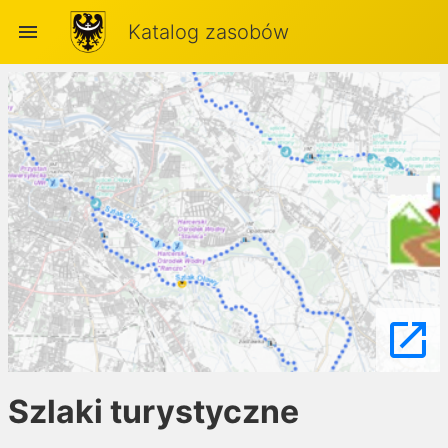
menu
Katalog zasobów
launch
Szlaki turystyczne