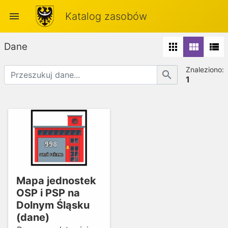
menu
Katalog zasobów
Dane
apps
view_module
view_list
Znaleziono:
search
1
Mapa jednostek
OSP i PSP na
Dolnym Śląsku
(dane)