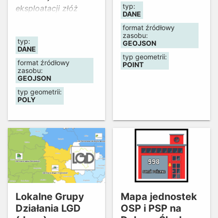
typ:
eksploatacji złóż
DANE
surowców skalnych.
format źródłowy
zasobu:
typ:
GEOJSON
DANE
typ geometrii:
format źródłowy
POINT
zasobu:
GEOJSON
typ geometrii:
POLY
Lokalne Grupy
Mapa jednostek
Działania LGD
OSP i PSP na