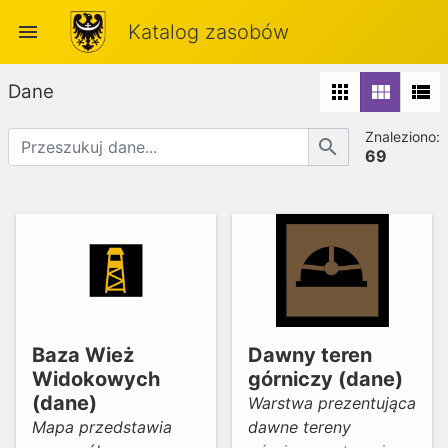
menu
Katalog zasobów
Dane
apps
view_module
view_list
Znaleziono:
search
69
Baza Wież
Dawny teren
Widokowych
górniczy (dane)
(dane)
Warstwa prezentująca
Mapa przedstawia
dawne tereny