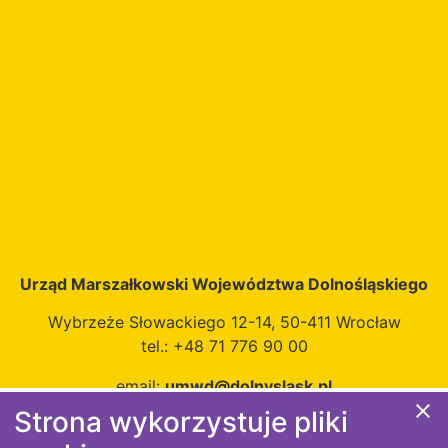
Urząd Marszałkowski Województwa Dolnośląskiego
Wybrzeże Słowackiego 12-14, 50-411 Wrocław
tel.: +48 71 776 90 00
email:
umwd@dolnyslask.pl
close
www:
umwd.dolnyslask.pl
Strona wykorzystuje pliki