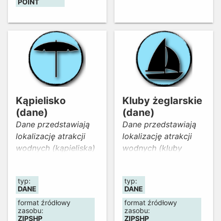
POINT
Kąpielisko
Kluby żeglarskie
(dane)
(dane)
Dane przedstawiają
Dane przedstawiają
lokalizację atrakcji
lokalizację atrakcji
wodnych (kąpieliska)
wodnych (kluby
na Dolnym Śląsku.
żeglarskie) na
Dane zostały
Dolnym Śląsku. Dane
typ:
typ:
opracowane przez
zostały opracowane
DANE
DANE
Małgorzatę Meglicz w
przez Małgorzatę
format źródłowy
format źródłowy
ramach kolejnej
Meglicz w ramach
zasobu:
zasobu:
edycji konkursu
kolejnej edycji
ZIPSHP
ZIPSHP