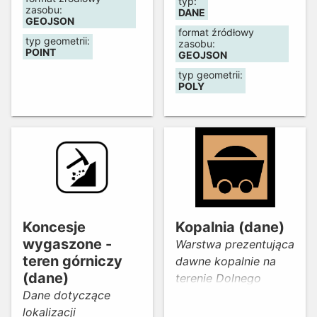
typ:
Wodnej we Wrocławiu
zasobu:
DANE
w sprawie
GEOJSON
format źródłowy
ustanowienia
typ geometrii:
zasobu:
POINT
obwodów rybackich.
GEOJSON
Prezentuje podział
typ geometrii:
POLY
województwa na
okręgi i obwody
rybackie (wraz z
lokalizacją obrębów
ochronnych i kół
wędkarskich) z
informacją o ich
nazwach i
uprawnionych do
Koncesje
Kopalnia (dane)
rybactwa.
wygaszone -
Warstwa prezentująca
teren górniczy
dawne kopalnie na
(dane)
terenie Dolnego
Dane dotyczące
Śląska.
lokalizacji