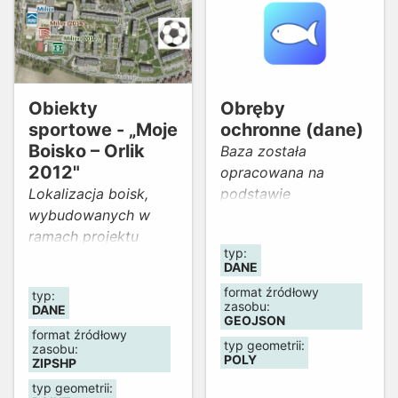
Obiekty
Obręby
sportowe - „Moje
ochronne (dane)
Boisko – Orlik
Baza została
2012"
opracowana na
Lokalizacja boisk,
podstawie
wybudowanych w
rozporządzenia
ramach projektu
dyrektora
typ:
„Moje Boisko – Orlik
Regionalnego
DANE
2012"
Zarządu Gospodarki
format źródłowy
typ:
Wodnej we Wrocławiu
zasobu:
DANE
w sprawie
GEOJSON
format źródłowy
ustanowienia
typ geometrii:
zasobu:
POLY
obwodów rybackich.
ZIPSHP
Prezentuje podział
typ geometrii: