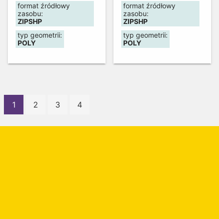
format źródłowy
format źródłowy
10 maja 2024r.
Aktualność danych:
zasobu:
zasobu:
10 maja 2024r.
ZIPSHP
ZIPSHP
typ geometrii:
typ geometrii:
POLY
POLY
1
2
3
4