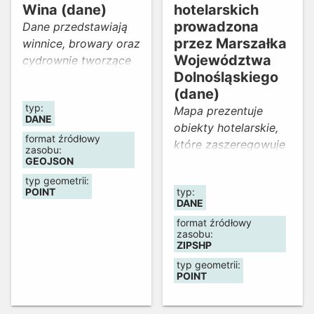
podstawie informacji
Wina (dane)
hotelarskich
otrzymanych od
prowadzona
Dane przedstawiają
właścicieli i
przez Marszałka
winnice, browary oraz
zarządców obiektów.
Województwa
cydrownie tworzące
Dolnośląskiego
Dolnośląski Szlak
(dane)
Piwa i Wina.
typ:
Zawierają informacje
Mapa prezentuje
DANE
o lokalizacji obiektów
obiekty hotelarskie,
format źródłowy
oraz dane
które zaszeregowuje
zasobu:
kontaktowe.
do poszczególnych
GEOJSON
Aktualność danych:
rodzajów, nadaje
typ geometrii:
POINT
typ:
marzec 2024 r.
kategorię, prowadzi
DANE
ich ewidencję
format źródłowy
Marszałek
zasobu:
Województwa
ZIPSHP
Dolnośląskiego. (Na
typ geometrii:
POINT
podstawie art. 38
ust.1 ustawy z dnia 29
sierpnia 1997 r. - o