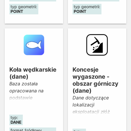
"Wmapuj się w
konkursu "Wmapuj się
typ geometrii:
typ geometrii:
POINT
POINT
Geoportal Dolny
w Geoportal Dolny
Śląsk" (IX Wrocławski
Śląsk" (IX Wrocławski
GISday 2022).
GISday 2022).
Aktualność danych -
Aktualność danych -
marzec 2023.
marzec 2023.
Koła wędkarskie
Koncesje
(dane)
wygaszone -
obszar górniczy
Baza została
(dane)
opracowana na
podstawie
Dane dotyczące
rozporządzenia
lokalizacji
dyrektora
eksploatacji złóż
typ:
Regionalnego
surowców skalnych.
DANE
Zarządu Gospodarki
format źródłowy