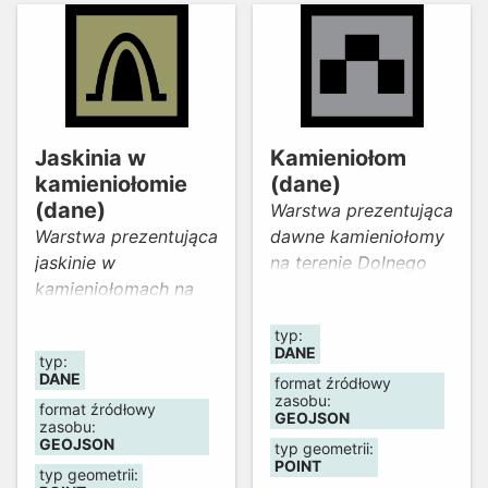
usługach hotelarskich
oraz usługach pilotów
wycieczek i
przewodników
turystycznych.)
Skategoryzowano
Jaskinia w
Kamieniołom
392 obiekty
kamieniołomie
(dane)
hotelarskie.
(dane)
Warstwa prezentująca
Aktualność danych:
Warstwa prezentująca
dawne kamieniołomy
styczeń 2025 r.
jaskinie w
na terenie Dolnego
kamieniołomach na
Śląska.
terenie Dolnego
typ:
Śląska.
DANE
typ:
DANE
format źródłowy
zasobu:
format źródłowy
GEOJSON
zasobu:
GEOJSON
typ geometrii:
POINT
typ geometrii: