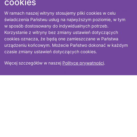
cookies
Wydział Geodezji i Kartografii Urzędu
Marszałkowskiego Województwa Dolnośląskiego
W ramach naszej witryny stosujemy pliki cookies w celu
świadczenia Państwu usług na najwyższym poziomie, w tym
ul. Dobrzyńska 21/23, 50-403 Wrocław
w sposób dostosowany do indywidualnych potrzeb.
tel.
+48 71 782 92 50
, faks
+48 71 782 92 51
Korzystanie z witryny bez zmiany ustawień dotyczących
cookies oznacza, że będą one zamieszczane w Państwa
email:
geodezja@dolnyslask.pl
urządzeniu końcowym. Możecie Państwo dokonać w każdym
www:
wgik.dolnyslask.pl
czasie zmiany ustawień dotyczących cookies.
Więcej szczegółów w naszej
Polityce prywatności
.
Wojewódzki Ośrodek Dokumentacji Geodezyjnej i
Kartograficznej
ul. Dobrzyńska 21/23, 50-403 Wrocław
tel.
+48 71 782 92 52
, faks
+48 71 782 92 55
email:
wodgik@dolnyslask.pl