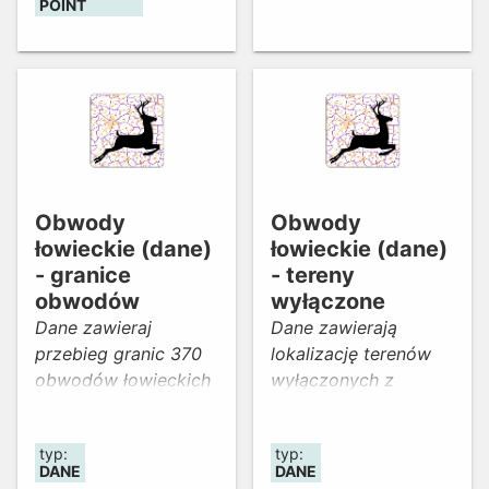
POINT
województwa na
okręgi i obwody
rybackie (wraz z
lokalizacją obrębów
ochronnych i kół
wędkarskich) z
informacją o ich
nazwach i
uprawnionych do
Obwody
Obwody
rybactwa.
łowieckie (dane)
łowieckie (dane)
- granice
- tereny
obwodów
wyłączone
Dane zawieraj
Dane zawierają
przebieg granic 370
lokalizację terenów
obwodów łowieckich
wyłączonych z
znajdujących się na
obwodów łowieckich
terenie województwa
znajdujących się na
typ:
typ:
dolnośląskiego.
terenie województwa
DANE
DANE
Aktualność danych:
dolnośląskiego.