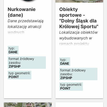
Aktualność danych
2025 r.
Nurkowanie
Obiekty
(dane)
sportowe -
"Dolny Śląsk dla
Dane przedstawiają
Królowej Sportu"
lokalizację atrakcji
wodnych
Lokalizacja obiektów
(nurkowanie) na
wybudowanych w
Dolnym Śląsku. Dane
ramach projektu
typ:
zostały opracowane
"Dolny Śląsk dla
DANE
przez Małgorzatę
Królowej Sportu"
format źródłowy
typ:
Meglicz w ramach
zasobu:
DANE
kolejnej edycji
ZIPSHP
format źródłowy
konkursu "Wmapuj się
typ geometrii:
zasobu:
POINT
w Geoportal Dolny
ZIPSHP
Śląsk" (IX Wrocławski
typ geometrii:
POINT
GISday 2022).
Aktualność danych -
marzec 2023.