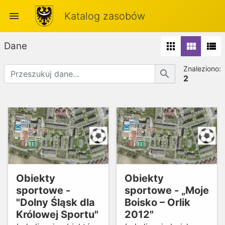
menu
Katalog zasobów
Dane
apps
view_module
view_list
Znaleziono:
search
2
Obiekty
Obiekty
sportowe -
sportowe - „Moje
"Dolny Śląsk dla
Boisko – Orlik
Królowej Sportu"
2012"