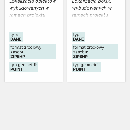
Lokalizacja obiektów
Lokalizacja boisk,
wybudowanych w
wybudowanych w
ramach projektu
ramach projektu
"Dolny Śląsk dla
„Moje Boisko – Orlik
Królowej Sportu"
2012"
typ:
typ:
DANE
DANE
format źródłowy
format źródłowy
zasobu:
zasobu:
ZIPSHP
ZIPSHP
typ geometrii:
typ geometrii:
POINT
POINT