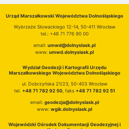
Województwa
Województwa
ochrony
krajobrazu i
Dolnośląskiego z dnia
Dolnośląskiego z dnia
przeciwpowodziowej.
uzdrowisk oraz
Urząd Marszałkowski Województwa Dolnośląskiego
30 czerwca 2020 r.,
30 czerwca 2020 r.,
Moduł zawiera m.in.
ochrony
poz. 4036. Zostało w
poz. 4036. Zostało w
rozmieszczenie
przeciwpowodziowej.
Wybrzeże Słowackiego 12-14, 50-411 Wrocław
nim wskazane
nim wskazane
planowanych
Moduł zawiera m.in.
tel.: +48 71 776 90 00
rozmieszczenie
rozmieszczenie
inwestycji celu
rozmieszczenie
email:
umwd@dolnyslask.pl
istniejących oraz
istniejących oraz
publicznego o
planowanych
www:
umwd.dolnyslask.pl
planowanych
planowanych
znaczeniu
inwestycji celu
elementów
elementów
ponadlokalnym,
publicznego o
zagospodarowania
zagospodarowania
Wydział Geodezji i Kartografii Urzędu
wynikających z
znaczeniu
Marszałkowskiego Województwa Dolnośląskiego
przestrzennego w
przestrzennego w
obowiązujących
ponadlokalnym,
zakresie: sieci
zakresie: sieci
dokumentów
wynikających z
ul. Dobrzyńska 21/23, 50-403 Wrocław
osadniczej, systemów
osadniczej, systemów
rządowych oraz
obowiązujących
tel.
+48 71 782 92 50
, faks
+48 71 782 92 51
transportowych,
transportowych,
dokumentów
dokumentów
infrastruktury
infrastruktury
email:
geodezja@dolnyslask.pl
Samorządu
rządowych oraz
technicznej, ochrony
technicznej, ochrony
www:
wgik.dolnyslask.pl
Województwa
dokumentów
środowiska, zasobów
środowiska, zasobów
Dolnośląskiego.
Samorządu
przyrodniczych,
przyrodniczych,
Inwestycje te
Województwa
Wojewódzki Ośrodek Dokumentacji Geodezyjnej i
kulturowych,
kulturowych,