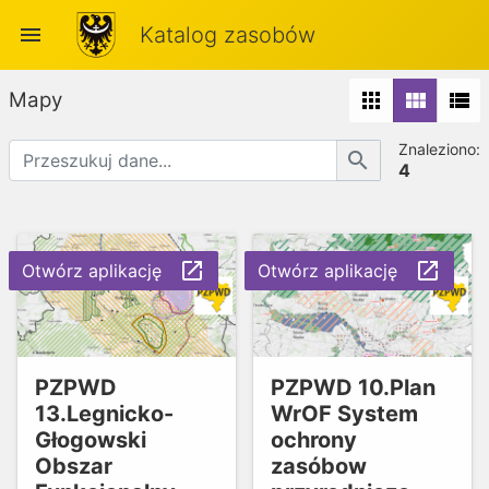
menu
Katalog zasobów
Mapy
apps
view_module
view_list
Znaleziono:
search
4
launch
launch
Otwórz aplikację
Otwórz aplikację
PZPWD
PZPWD 10.Plan
13.Legnicko-
WrOF System
Głogowski
ochrony
Obszar
zasóbow