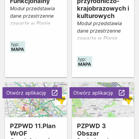
Funkcjonalny
przyrodniczo-
krajobrazowych i
Moduł przedstawia
kulturowych
dane przestrzenne
zawarte w Planie
Moduł przedstawia
zagospodarowania
dane przestrzenne
przestrzennego
zawarte w Planie
typ:
województwa
zagospodarowania
MAPA
dolnośląskiego
przestrzennego
typ:
(PZPWD), przyjętym
województwa
MAPA
uchwałą nr
dolnośląskiego
XIX/482/20 Sejmiku
(PZPWD), przyjętym
Województwa
uchwałą nr
Dolnośląskiego z dnia
XIX/482/20 Sejmiku
launch
launch
Otwórz aplikację
Otwórz aplikację
16 czerwca 2020 r.
Województwa
oraz opublikowanym
Dolnośląskiego z dnia
w Dzienniku
16 czerwca 2020 r.
Urzędowym
oraz opublikowanym
PZPWD 11.Plan
PZPWD 3
Województwa
w Dzienniku
WrOF
Obszar
Dolnośląskiego z dnia
Urzędowym