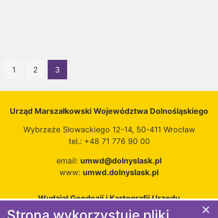
obiekty gospodarki
wodnej, punkty
hydrometryczne
pomiarów
stacjonarnych.
1
2
3
Urząd Marszałkowski Województwa Dolnośląskiego
Wybrzeże Słowackiego 12-14, 50-411 Wrocław
tel.: +48 71 776 90 00
email:
umwd@dolnyslask.pl
www:
umwd.dolnyslask.pl
Wydział Geodezji i Kartografii Urzędu
Marszałkowskiego Województwa Dolnośląskiego
close
Strona wykorzystuje pliki