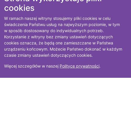
ul. Dobrzyńska 21/23, 50-403 Wrocław
cookies
tel.
+48 71 782 92 50
, faks
+48 71 782 92 51
W ramach naszej witryny stosujemy pliki cookies w celu
email:
geodezja@dolnyslask.pl
świadczenia Państwu usług na najwyższym poziomie, w tym
www:
wgik.dolnyslask.pl
w sposób dostosowany do indywidualnych potrzeb.
Korzystanie z witryny bez zmiany ustawień dotyczących
cookies oznacza, że będą one zamieszczane w Państwa
Wojewódzki Ośrodek Dokumentacji Geodezyjnej i
urządzeniu końcowym. Możecie Państwo dokonać w każdym
Kartograficznej
czasie zmiany ustawień dotyczących cookies.
ul. Dobrzyńska 21/23, 50-403 Wrocław
Więcej szczegółów w naszej
Polityce prywatności
.
tel.
+48 71 782 92 52
, faks
+48 71 782 92 55
email:
wodgik@dolnyslask.pl
Polityka prywatności
Projekt i wykonanie
GeoTechnologies Sp. z o.o.