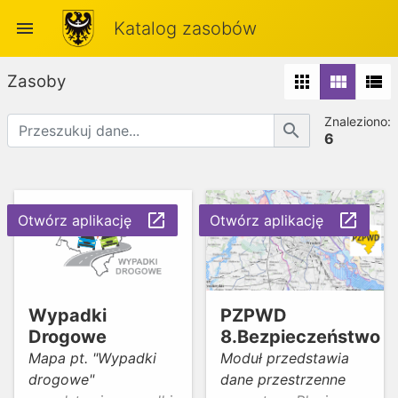
menu
Katalog zasobów
Zasoby
apps
view_module
view_list
Znaleziono:
search
6
launch
launch
Otwórz aplikację
Otwórz aplikację
Wypadki
PZPWD
Drogowe
8.Bezpieczeństwo
Mapa pt. "Wypadki
Moduł przedstawia
drogowe"
dane przestrzenne