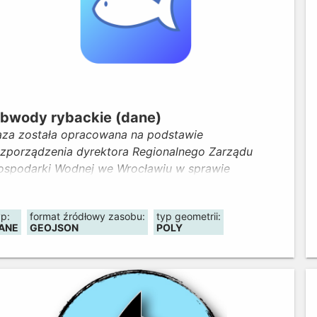
bwody rybackie (dane)
aza została opracowana na podstawie
ozporządzenia dyrektora Regionalnego Zarządu
ospodarki Wodnej we Wrocławiu w sprawie
stanowienia obwodów rybackich. Prezentuje podział
ojewództwa na okręgi i obwody rybackie (wraz z
yp:
format źródłowy zasobu:
typ geometrii:
okalizacją obwodów ochronnych i kół wędkarskich) z
ANE
GEOJSON
POLY
nformacją o ich nazwach i uprawnionych do
ybactwa.