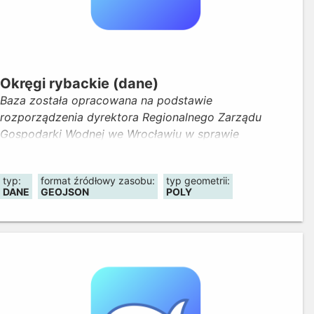
Okręgi rybackie (dane)
Baza została opracowana na podstawie
rozporządzenia dyrektora Regionalnego Zarządu
Gospodarki Wodnej we Wrocławiu w sprawie
ustanowienia obwodów rybackich. Prezentuje podział
województwa na okręgi i obwody rybackie (wraz z
typ:
format źródłowy zasobu:
typ geometrii:
lokalizacją obrębów ochronnych i kół wędkarskich) z
DANE
GEOJSON
POLY
informacją o ich nazwach i uprawnionych do
rybactwa.