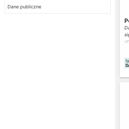
Dane publiczne
P
D
si
u
W
W
t
ge
D
P
o