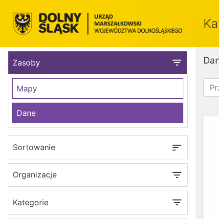
Ka
Da
filter_list
Zasoby
Mapy
Dane
sort
Sortowanie
filter_list
Organizacje
filter_list
Kategorie