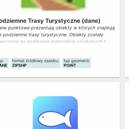
odziemne Trasy Turystyczne (dane)
ane punktowe prezentują obiekty w ktorych znajdują
ę podziemne trasy turystyczne. Obiekty zostały
tworzone na podstawie materiałów uzyskanych z
ydziału Turystyki Urzędu Marszałkowskiego
ojewództwa Dolnośląskiego oraz danych
yp:
format źródłowy zasobu:
typ geometrii:
ologicznych "Jaskinie Polski" pochodzących z
ANE
ZIPSHP
POINT
aństwowego Instytutu Geologicznego. Dane zostały
pracowane w 2017 roku.