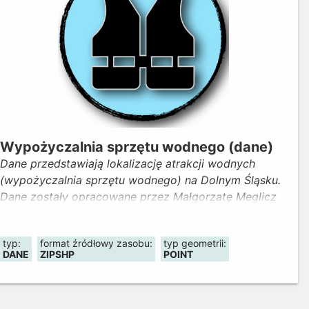
Wypożyczalnia sprzętu wodnego (dane)
Dane przedstawiają lokalizację atrakcji wodnych
(wypożyczalnia sprzętu wodnego) na Dolnym Śląsku.
Dane zostały opracowane przez Małgorzatę Meglicz
w ramach kolejnej edycji konkursu "Wmapuj się w
Geoportal Dolny Śląsk" (IX Wrocławski GISday 2022).
typ:
format źródłowy zasobu:
typ geometrii:
Aktualność danych - marzec 2023.
DANE
ZIPSHP
POINT