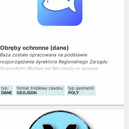
Obręby ochronne (dane)
Baza została opracowana na podstawie
rozporządzenia dyrektora Regionalnego Zarządu
Gospodarki Wodnej we Wrocławiu w sprawie
ustanowienia obwodów rybackich. Prezentuje podział
województwa na okręgi i obwody rybackie (wraz z
typ:
format źródłowy zasobu:
typ geometrii:
lokalizacją obrębów ochronnych i kół wędkarskich) z
DANE
GEOJSON
POLY
informacją o ich nazwach i uprawnionych do
rybactwa.