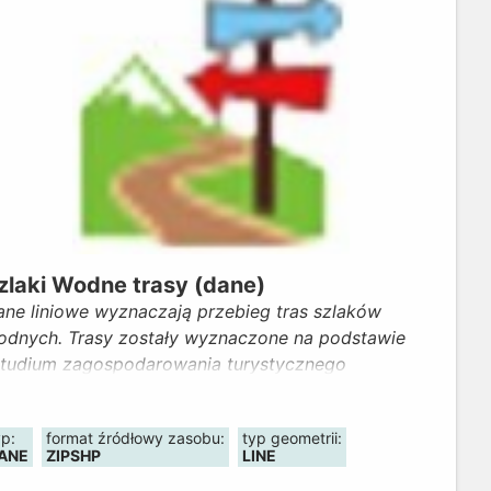
zlaki Wodne trasy (dane)
ane liniowe wyznaczają przebieg tras szlaków
odnych. Trasy zostały wyznaczone na podstawie
Studium zagospodarowania turystycznego
olnośląskich odcinków szlaków wodnych”
pracowanego przez Wojewódzkie Biuro
yp:
format źródłowy zasobu:
typ geometrii:
rbanistyczne we Wrocławiu i uzupełnione
ANE
ZIPSHP
LINE
nformacjami pochodzącymi z materiałów Wydziału