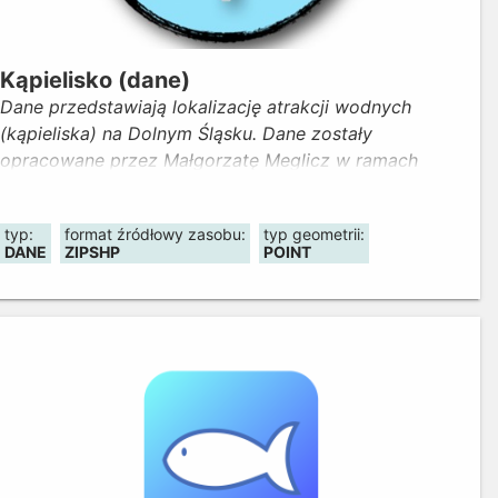
Kąpielisko (dane)
Dane przedstawiają lokalizację atrakcji wodnych
(kąpieliska) na Dolnym Śląsku. Dane zostały
opracowane przez Małgorzatę Meglicz w ramach
kolejnej edycji konkursu "Wmapuj się w Geoportal
Dolny Śląsk" (IX Wrocławski GISday 2022). Aktualność
typ:
format źródłowy zasobu:
typ geometrii:
danych - marzec 2023.
DANE
ZIPSHP
POINT