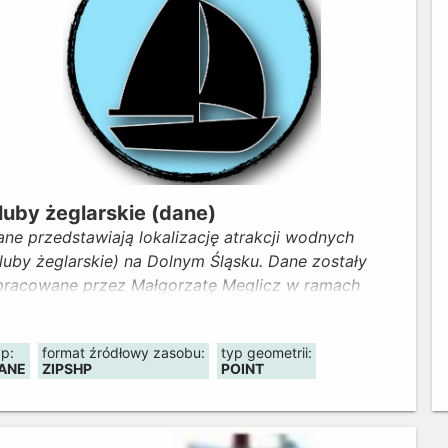
luby żeglarskie (dane)
ne przedstawiają lokalizację atrakcji wodnych
luby żeglarskie) na Dolnym Śląsku. Dane zostały
pracowane przez Małgorzatę Meglicz w ramach
lejnej edycji konkursu "Wmapuj się w Geoportal
lny Śląsk" (IX Wrocławski GISday 2022). Aktualność
yp:
format źródłowy zasobu:
typ geometrii:
anych - marzec 2023.
ANE
ZIPSHP
POINT