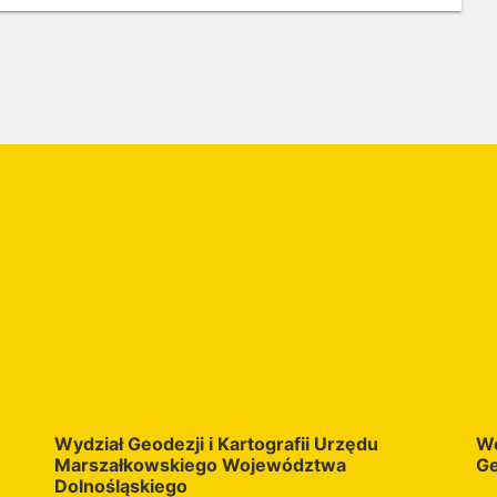
urystyki Urzędu Marszałkowskiego Województwa
lnośląskiego pn. „Turystyka wodna”. Dane zostały
pracowane w 2017 roku.
Wydział Geodezji i Kartografii Urzędu
Wo
Marszałkowskiego Województwa
Ge
Dolnośląskiego