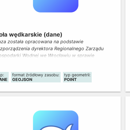
oła wędkarskie (dane)
aza została opracowana na podstawie
ozporządzenia dyrektora Regionalnego Zarządu
ospodarki Wodnej we Wrocławiu w sprawie
stanowienia obwodów rybackich. Prezentuje podział
ojewództwa na okręgi i obwody rybackie (wraz z
yp:
format źródłowy zasobu:
typ geometrii:
kalizacją obrębów ochronnych i kół wędkarskich) z
ANE
GEOJSON
POINT
nformacją o ich nazwach i uprawnionych do
ybactwa.