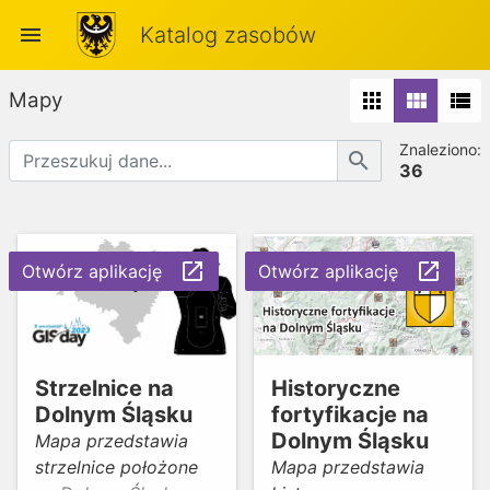
menu
Katalog zasobów
Mapy
apps
view_module
view_list
Znaleziono:
search
36
launch
launch
Otwórz aplikację
Otwórz aplikację
Strzelnice na
Historyczne
Dolnym Śląsku
fortyfikacje na
Dolnym Śląsku
Mapa przedstawia
strzelnice położone
Mapa przedstawia