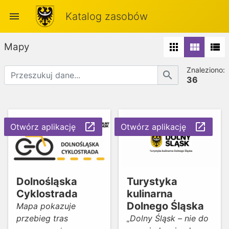
menu
Katalog zasobów
Mapy
apps
view_module
view_list
Znaleziono:
search
36
launch
launch
Otwórz aplikację
Otwórz aplikację
Dolnośląska
Turystyka
Cyklostrada
kulinarna
Dolnego Śląska
Mapa pokazuje
przebieg tras
„Dolny Śląsk – nie do