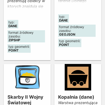
prezentują obiekty w
terenie Dolnego
ktorych znajdują się
Śląska.
podziemne trasy
typ:
turystyczne. Obiekty
DANE
typ:
zostały utworzone na
DANE
format źródłowy
podstawie materiałów
zasobu:
format źródłowy
uzyskanych z
GEOJSON
zasobu:
Wydziału Turystyki
ZIPSHP
typ geometrii:
POINT
Urzędu
typ geometrii:
POINT
Marszałkowskiego
Województwa
Dolnośląskiego oraz
danych
geologicznych
"Jaskinie Polski"
pochodzących z
Państwowego
Instytutu
Skarby II Wojny
Kopalnia (dane)
Geologicznego. Dane
Światowej
Warstwa prezentująca