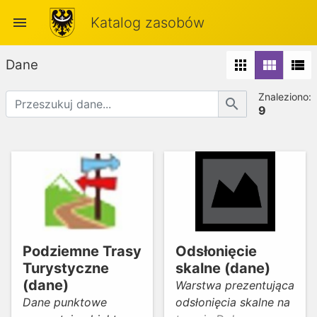
menu
Katalog zasobów
Dane
apps
view_module
view_list
Znaleziono:
search
9
Podziemne Trasy
Odsłonięcie
Turystyczne
skalne (dane)
(dane)
Warstwa prezentująca
Dane punktowe
odsłonięcia skalne na