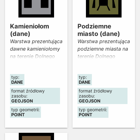
„Skarby odnalezione”
regionalnym”
zawiera dodatkowo
współfinansowany
informacje opisujące
przez Unię
stan znalezionej
Europejską z
Kamieniołom
Podziemne
skrytki ze zbiorami, a
Europejskiego
(dane)
miasto (dane)
obiekty z kategorii
Funduszu Rozwoju
Warstwa prezentująca
Warstwa prezentująca
„Tajemnicze
Regionalnego w
dawne kamieniołomy
podziemne miasta na
konstrukcje”
ramach RPO dla
na terenie Dolnego
terenie Dolnego
zawierają informacje
Województwa
Śląska.
Śląska.
o rozpoczęciu i
Dolnośląskiego na
zakończeniu budowy
typ:
typ:
lata 2007-2013. Dane
DANE
DANE
danego obiektu.
zostały opracowane
format źródłowy
format źródłowy
w 2012 roku.
zasobu:
zasobu:
GEOJSON
GEOJSON
typ geometrii:
typ geometrii:
POINT
POINT