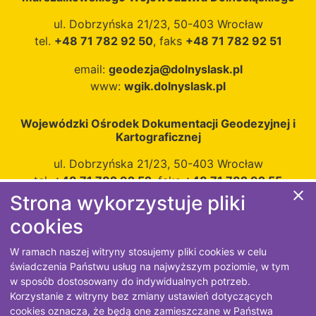
ul. Dobrzyńska 21/23, 50-403 Wrocław
tel.
+48 71 782 92 50
, faks
+48 71 782 92 51
email:
geodezja@dolnyslask.pl
www:
wgik.dolnyslask.pl
Wojewódzki Ośrodek Dokumentacji Geodezyjnej i
Kartograficznej
ul. Dobrzyńska 21/23, 50-403 Wrocław
tel.
+48 71 782 92 52
, faks
+48 71 782 92 55
close
Strona wykorzystuje pliki
email:
wodgik@dolnyslask.pl
cookies
W ramach naszej witryny stosujemy pliki cookies w celu
świadczenia Państwu usług na najwyższym poziomie, w tym
w sposób dostosowany do indywidualnych potrzeb.
Polityka prywatności
Korzystanie z witryny bez zmiany ustawień dotyczących
cookies oznacza, że będą one zamieszczane w Państwa
Projekt i wykonanie
GeoTechnologies Sp. z o.o.