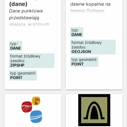
zostały opracowane
(dane)
dawne kopalnie na
w 2017 roku.
Dane punktowe
terenie Dolnego
przedstawiają
Śląska.
miejsca, w których
typ:
znajdują się wojenne
DANE
pozostałości III
format źródłowy
typ:
Rzeszy w obrębie
zasobu:
DANE
województwa
GEOJSON
format źródłowy
dolnośląskiego. Dane
typ geometrii:
zasobu:
POINT
zostały zebrane i
ZIPSHP
opracowane przez
typ geometrii:
POINT
uczestnika konkursu
"Dolny Śląsk na
kompozycji
mapowej", który
został zorganizowany
w ramach III
Wrocławskiego GIS
Day 2016. Aktualność