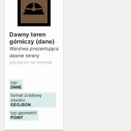
Dawny teren
górniczy (dane)
Warstwa prezentująca
dawne tereny
górnicze na terenie
Dolnego Śląska.
typ:
DANE
format źródłowy
zasobu:
GEOJSON
typ geometrii:
POINT