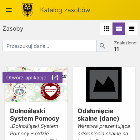
menu
Katalog zasobów
Zasoby
apps
view_module
view_list
Znaleziono:
search
11
launch
Otwórz aplikację
Dolnośląski
Odsłonięcie
System Pomocy
skalne (dane)
„Dolnośląski System
Warstwa prezentująca
Pomocy – Gdzie
odsłonięcia skalne na