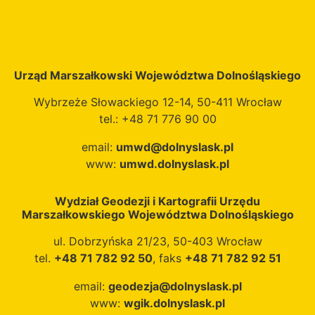
Regionalnego w
ramach programu
„Fundusze
Europejskie dla
Dolnego Śląska",
Urząd Marszałkowski Województwa Dolnośląskiego
Priorytetu 1
Wybrzeże Słowackiego 12-14, 50-411 Wrocław
„Fundusze
tel.: +48 71 776 90 00
Europejskie na rzecz
przedsiębiorczego
email:
umwd@dolnyslask.pl
Dolnego Śląska",
www:
umwd.dolnyslask.pl
Działania 1.3
„Cyfryzacja usług
Wydział Geodezji i Kartografii Urzędu
publicznych". Autorką
Marszałkowskiego Województwa Dolnośląskiego
mapy jest Pani
Natalia Cyran.
ul. Dobrzyńska 21/23, 50-403 Wrocław
tel.
+48 71 782 92 50
, faks
+48 71 782 92 51
email:
geodezja@dolnyslask.pl
www:
wgik.dolnyslask.pl