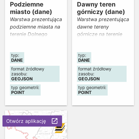
walczących i
DOPS: sierpień 2025r.
Podziemne
Dawny teren
teren górniczy,
poległych,
Weryfikacja
miasto (dane)
górniczy (dane)
kopalnia, odsłonięcie
zwycięzcach,
przekształceń w CUS:
skalne oraz
Warstwa prezentująca
Warstwa prezentująca
używanej broni, a
marzec 2026
kamieniołom.
podziemne miasta na
dawne tereny
także o sposobie
Aktualność bazy
terenie Dolnego
górnicze na terenie
upamiętnienia tego
stworzonej z danych
Śląska.
Dolnego Śląska.
wydarzenia.
z oficjalnych
typ:
typ:
serwisów: marzec
DANE
DANE
2026 r. Mapa zdobyła
format źródłowy
format źródłowy
I miejsce w kategorii
zasobu:
zasobu:
prac zgłoszonych
GEOJSON
GEOJSON
przez studentów
typ geometrii:
typ geometrii:
POINT
POINT
uczelni wyższych, w
X edycji konkursu
„Wmapuj się w
Geoportal Dolny
launch
Otwórz aplikację
Śląsk"
organizowanego z
okazji obchodów