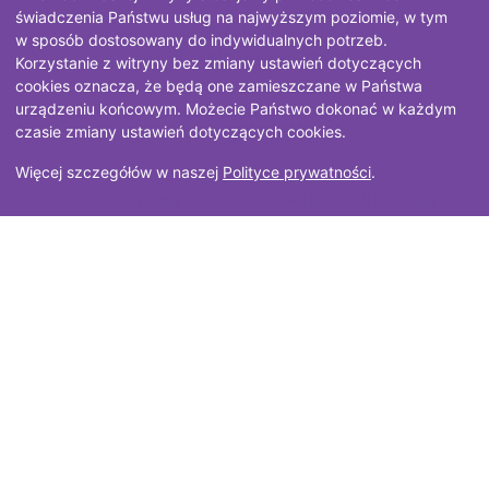
przewidzianą
Województwa
przeżyć, znajomości
świadczenia Państwu usług na najwyższym poziomie, w tym
email:
geodezja@dolnyslask.pl
przepisami prawa.
Dolnośląskiego na
w sposób dostosowany do indywidualnych potrzeb.
miejsca, itp. Mapa
www:
wgik.dolnyslask.pl
lata 2014-2020.
Korzystanie z witryny bez zmiany ustawień dotyczących
„Slow Travel Dolny
cookies oznacza, że będą one zamieszczane w Państwa
Śląsk” prezentuje
urządzeniu końcowym. Możecie Państwo dokonać w każdym
Wojewódzki Ośrodek Dokumentacji Geodezyjnej i
wiele różnorodnych,
czasie zmiany ustawień dotyczących cookies.
Kartograficznej
czasem w
nieoczywisty sposób
Więcej szczegółów w naszej
Polityce prywatności
.
ul. Dobrzyńska 21/23, 50-403 Wrocław
wyselekcjonowanych
tel.
+48 71 782 92 52
, faks
+48 71 782 92 55
atrakcji. Jesteśmy
email:
wodgik@dolnyslask.pl
przekonani, że każdy
amator
alternatywnego
zwiedzania znajdzie
dla siebie jakiś
Polityka prywatności
smaczek: mniej znaną
atrakcję kulturową,
Projekt i wykonanie
GeoTechnologies Sp. z o.o.
nieuczęszczany, ale
urokliwy zakątek
przyrodniczy, ruiny