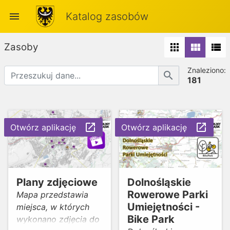
menu
Katalog zasobów
Zasoby
apps
view_module
view_list
Znaleziono:
search
181
launch
launch
Otwórz aplikację
Otwórz aplikację
Plany zdjęciowe
Dolnośląskie
Rowerowe Parki
Mapa przedstawia
Umiejętności -
miejsca, w których
Bike Park
wykonano zdjęcia do