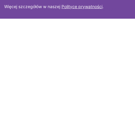
ul. Dobrzyńska 21/23, 50-403 Wrocław
e-usług publicznych
Więcej szczegółów w naszej
Polityce prywatności
.
tel.
+48 71 782 92 52
, faks
+48 71 782 92 55
Geoportalu Dolny
Śląsk”
email:
wodgik@dolnyslask.pl
dofinansowanego ze
środków
Europejskiego
Funduszu Rozwoju
Regionalnego w
Polityka prywatności
ramach programu
Projekt i wykonanie
GeoTechnologies Sp. z o.o.
„Fundusze
Europejskie dla
Dolnego Śląska",
Priorytetu 1
„Fundusze
Europejskie na rzecz
przedsiębiorczego
Dolnego Śląska",
Działania 1.3