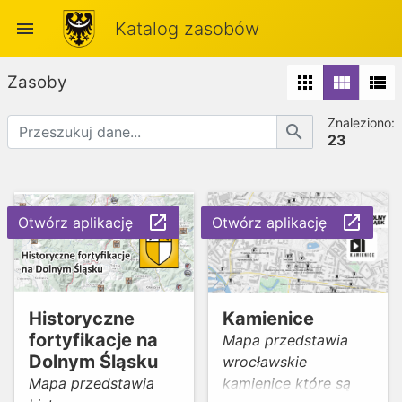
menu
Katalog zasobów
Zasoby
apps
view_module
view_list
Znaleziono:
search
23
launch
launch
Otwórz aplikację
Otwórz aplikację
Historyczne
Kamienice
fortyfikacje na
Mapa przedstawia
Dolnym Śląsku
wrocławskie
Mapa przedstawia
kamienice które są