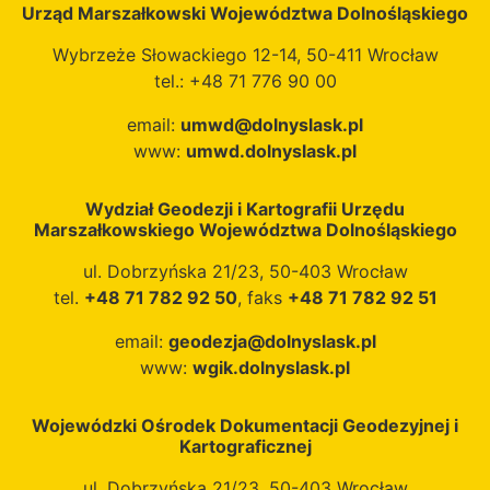
Urząd Marszałkowski Województwa Dolnośląskiego
Szlak św. Jakuba –
wykorzystywane w
Natomiast trasy
Droga VIA REGIA •
codziennych pracach
szlaków wodnych
Wybrzeże Słowackiego 12-14, 50-411 Wrocław
Szlak św. Jakuba –
zespołu DZPK oraz
powstały
tel.: +48 71 776 90 00
Droga sudecka •
usprawniające
wyznaczone na
email:
umwd@dolnyslask.pl
Szlak św. Jakuba –
komunikację między
podstawie „Studium
www:
umwd.dolnyslask.pl
Droga Ślężańska •
oddziałami. W miarę
zagospodarowania
Szlak Historycznych
pozyskiwania nowych
turystycznego
Parków i Ogrodów
danych cały zasób
dolnośląskich
Wydział Geodezji i Kartografii Urzędu
Marszałkowskiego Województwa Dolnośląskiego
Borów Dolnośląskich
będzie sukcesywnie
odcinków szlaków
Dane do opracowania
uzupełniany i
wodnych”
ul. Dobrzyńska 21/23, 50-403 Wrocław
szlaków kulturowych
aktualizowany.
opracowanego przez
tel.
+48 71 782 92 50
, faks
+48 71 782 92 51
były pozyskane w
Wojewódzkie Biuro
ramach projektu pn.
Urbanistyczne we
email:
geodezja@dolnyslask.pl
Promocja
Wrocławiu i
www:
wgik.dolnyslask.pl
dolnośląskich tras
uzupełnione
turystycznych o
informacjami
Wojewódzki Ośrodek Dokumentacji Geodezyjnej i
znaczeniu
pochodzącymi z
Kartograficznej
regionalnym”
materiałów Wydziału
ul. Dobrzyńska 21/23, 50-403 Wrocław