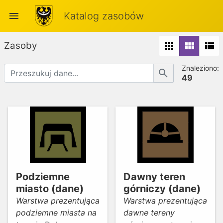
menu
Katalog zasobów
Zasoby
apps
view_module
view_list
Znaleziono:
search
49
Podziemne
Dawny teren
miasto (dane)
górniczy (dane)
Warstwa prezentująca
Warstwa prezentująca
podziemne miasta na
dawne tereny