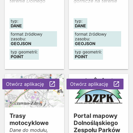
terenie Dolnego
górnicze na terenie
Śląska.
Dolnego Śląska.
typ:
typ:
DANE
DANE
format źródłowy
format źródłowy
zasobu:
zasobu:
GEOJSON
GEOJSON
typ geometrii:
typ geometrii:
POINT
POINT
launch
launch
Otwórz aplikację
Otwórz aplikację
Trasy
Portal mapowy
motocyklowe
Dolnośląskiego
Zespołu Parków
Dane do modułu,