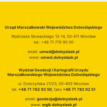
erozją wodną
dodatkowo
jest to zdolność do
projektu było
powierzchniową
dołączone są osobne
gromadzenia wody
doprecyzowanie i
przeprowadzono
mapy podatności
pochodzącej z
uszczegółowienie
poprzez analizę
gleb na deflację ze
opadów
granic regionów
informacji zawartej
względu na skład
Urząd Marszałkowski Województwa Dolnośląskiego
atmosferycznych,
fizycznogeograficznych
na mapach spadków
granulometryczny
spływu
przy uwzględnieniu
Wybrzeże Słowackiego 12-14, 50-411 Wrocław
terenu, podatności
gleby oraz mapy
powierzchniowego i
zmienności
tel.: +48 71 776 90 00
gatunków gleb na
podatności gleb na
podpowierzchniowego
środowiska
wymywanie cząstek
deflację ze względu
oraz podsiąku
abiotycznego,
email:
umwd@dolnyslask.pl
gleb oraz roczną
na rzeźbę terenu i
kapilarnego. Wartość
geologiczno-
www:
umwd.dolnyslask.pl
sumę opadów
wiatr.
siły ssącej wiążącej
litologicznego,
atmosferycznych dla
wodę w glebie
geomorfologicznego
Wydział Geodezji i Kartografii Urzędu
danego terenu.
charakteryzowana
i hipsometrycznego.
Marszałkowskiego Województwa Dolnośląskiego
jest wysokością słupa
ul. Dobrzyńska 21/23, 50-403 Wrocław
wody, który może
tel.
+48 71 782 92 50
, faks
+48 71 782 92 51
być podtrzymany
dzięki tej sile. Bazy
email:
geodezja@dolnyslask.pl
danych składają się z
www:
wgik.dolnyslask.pl