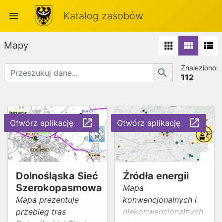
menu
Katalog zasobów
Mapy
apps
view_module
view_list
Znaleziono:
search
112
launch
launch
Otwórz aplikację
Otwórz aplikację
Dolnośląska Sieć
Źródła energii
Szerokopasmowa
Mapa
Mapa prezentuje
konwencjonalnych i
przebieg tras
niekonwencjonalnych