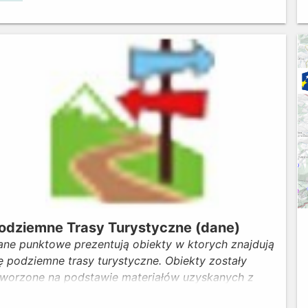
olnośląskiego, Uniwersytet Przyrodniczy we
rocławiu oraz Politechnikę Wrocławską. Autorką
apy jest Pani Aleksandra Bodylska. Na mapie
zedstawione zostały schroniska, fundacje lub
towarzyszenia, w których zwierzęta różnych
atunków otoczone są podstawową opieką
eterynaryjną. Mapę uzupełniono warstwą
ezentującą dolnośląskie ośrodki leczenia i
habilitacji dzikich zwierząt, która została
rzygotowana przez pracowników Wydziału Geodezji
Kartografii UMWD. Mapę zaktualizowano o instytucje
wiadczące usługi prawne w zakresie pomocy
ierzętom, jak również o stowarzyszenia i fundacje
ferujące domy tymczasowe, a także hospicja dla
odziemne Trasy Turystyczne (dane)
ierząt. Mapę uaktualniono o przychodnie, gabinety i
ane punktowe prezentują obiekty w ktorych znajdują
iniki weterynaryjne świadczące usługi w niedziele,
ę podziemne trasy turystyczne. Obiekty zostały
więta oraz pełniące dyżury. Aktualność danych 2026
tworzone na podstawie materiałów uzyskanych z
k.
ydziału Turystyki Urzędu Marszałkowskiego