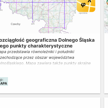
ozciągłość geograficzna Dolnego Śląska
 jego punkty charakterystyczne
pa przedstawia równoleżniki i południki
rzechodzące przez obszar województwa
olnośląskiego. Mapa zawiera także punkty skrajne
ojewództwa, środki geodezyjne i geometryczne
ojewództwa i Wrocławia. Aktualność: maj 2026
yp:
APA