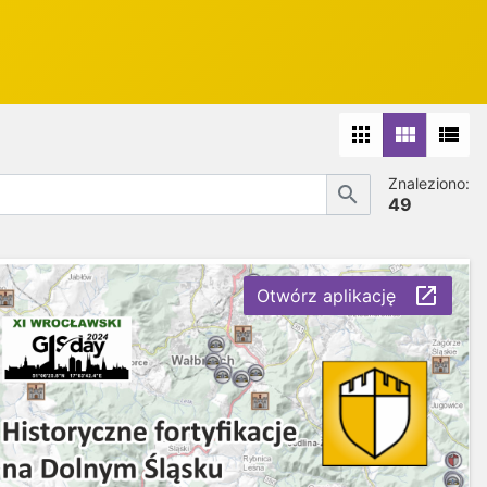
apps
view_module
view_list
Znaleziono:
search
49
launch
Otwórz aplikację