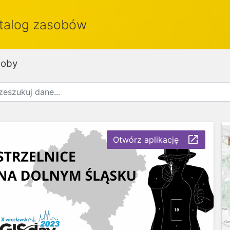
talog zasobów
soby
launch
Otwórz aplikację