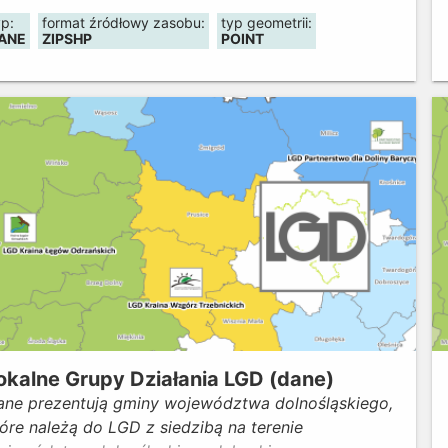
ojewództwa Dolnośląskiego oraz danych
yp:
format źródłowy zasobu:
typ geometrii:
ologicznych "Jaskinie Polski" pochodzących z
ANE
ZIPSHP
POINT
aństwowego Instytutu Geologicznego. Dane zostały
pracowane w 2017 roku.
okalne Grupy Działania LGD (dane)
ane prezentują gminy województwa dolnośląskiego,
óre należą do LGD z siedzibą na terenie