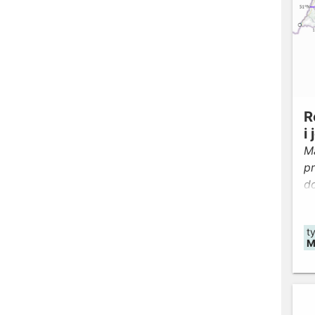
R
i
Ma
p
d
w
w
t
M