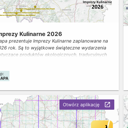
mprezy Kulinarne 2026
apa prezentuje Imprezy Kulinarne zaplanowane na
026 rok. Są to wyjątkowe świąteczne wydarzenia
otyczące produktów ekologicznych, tradycyjnych
ądź regionalnych. Bogactwo i różnorodność
olnośląskich smaków stanowią niepowtarzalną
yp:
rakcję kulinarną naszego regionu, zachęcają
APA
urystów do poznawania tajemniczego Dolnego
ąska.
launch
Otwórz aplikację