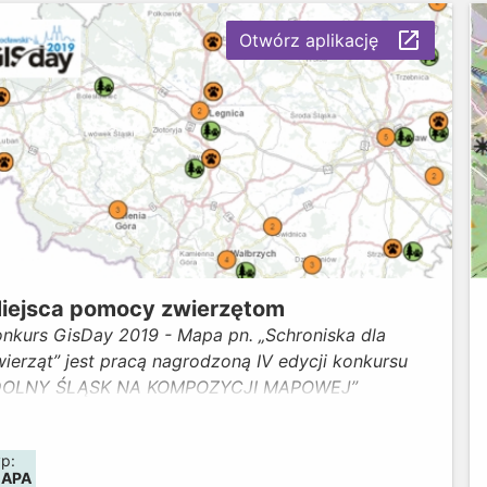
biektów.
launch
Otwórz aplikację
iejsca pomocy zwierzętom
onkurs GisDay 2019 - Mapa pn. „Schroniska dla
ierząt” jest pracą nagrodzoną IV edycji konkursu
DOLNY ŚLĄSK NA KOMPOZYCJI MAPOWEJ”
rganizowanego w ramach obchodów światowego
ia GIS - GisDay2019 przez Wydział Geodezji i
yp:
artografii Urzędu Marszałkowskiego Województwa
APA