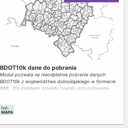
BDOT10k dane do pobrania
Moduł pozwala na nieodpłatnie pobranie danych
BDOT10k z województwa dolnośląskiego w formacie
GML. Dla każdego powiatu zostały przygotowane
paczki (plik *.zip). Każda z nich zawiera następujące
elementy: pliki BDOT10k w formacie GML (z których
typ:
każdy stanowi odrębną warstwę), słowniki i schemat
MAPA
BDOT GML (folder XSD), oraz metadane obiektów.
Aby pobrać dane należy najechać kursorem na