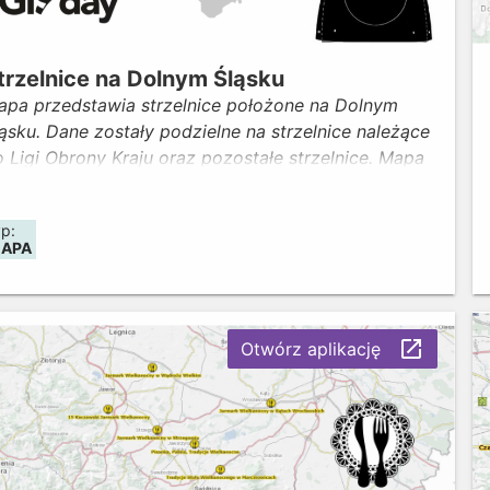
trzelnice na Dolnym Śląsku
apa przedstawia strzelnice położone na Dolnym
ąsku. Dane zostały podzielne na strzelnice należące
 Ligi Obrony Kraju oraz pozostałe strzelnice. Mapa
dobyła I miejsce w ramach konkursu „Wmapuj się w
eoportal Dolny Śląsk" organizowanego z okazji
yp:
bchodów GISDay2023. Autorem mapy jest Pani
APA
icja Chmiel. Aktualność danych: maj 2024
launch
Otwórz aplikację