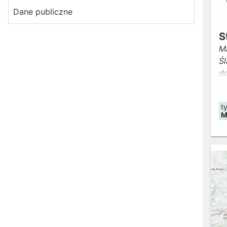
Dane publiczne
S
M
Śl
do
z
G
t
o
M
Al