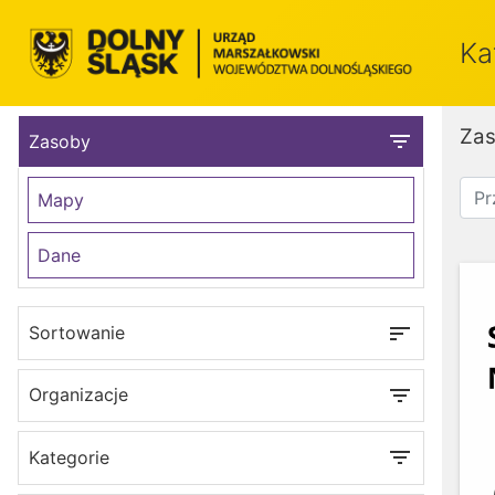
Ka
Za
filter_list
Zasoby
Mapy
Dane
sort
Sortowanie
filter_list
Organizacje
filter_list
Kategorie