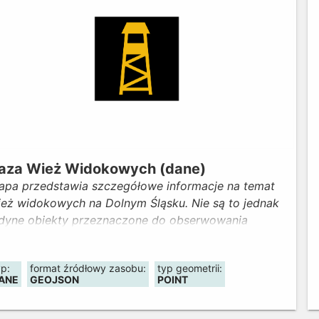
aza Wież Widokowych (dane)
apa przedstawia szczegółowe informacje na temat
ież widokowych na Dolnym Śląsku. Nie są to jednak
edyne obiekty przeznaczone do obserwowania
taczającego krajobrazu. Mapa prezentuje również
ne obiekty takie jak wieże kościelne, ratuszowe czy
yp:
format źródłowy zasobu:
typ geometrii:
amkowe, które udostępnione są turystycznie do
ANE
GEOJSON
POINT
wiedzania. Dane zostały zebrane na podstawie
formacji otrzymanych od właścicieli i zarządców